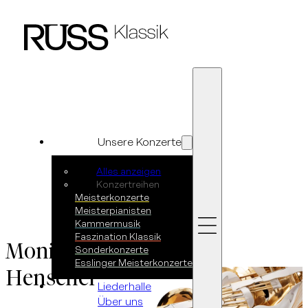
Zum Hauptinhalt springen
Zum Footer springen
Unsere Konzerte
Alles anzeigen
Konzertreihen
Meisterkonzerte
Meisterpianisten
Kammermusik
Faszination Klassik
Monika
Sonderkonzerte
Esslinger Meisterkonzerte
Henschel
Liederhalle
Über uns