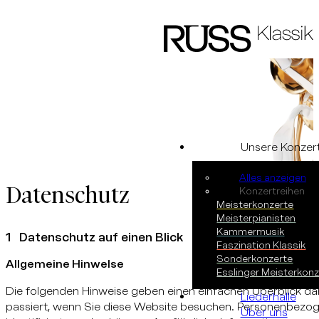
Zum Hauptinhalt springen
Zum Footer springen
Unsere Konzer
Alles anzeigen
Datenschutz
Konzertreihen
Meisterkonzerte
Meisterpianisten
Kammermusik
Ebene 2 Platzhalter
Ebene 3 Platzhalter
Ebene 4 Platzhalter
1 Datenschutz auf einen Blick
Faszination Klassik
Sonderkonzerte
Allgemeine Hinwelse
Esslinger Meisterkon
Die folgenden Hinweise geben einen einfachen Überblick d
Liederhalle
passiert, wenn Sie diese Website besuchen. Personenbezoge
Über uns