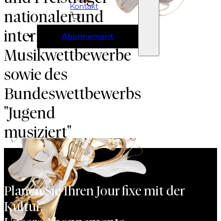
Kontakt
nationaler und
internationaler
Abonnement
Musikwettbewerbe
sowie des
Bundeswettbewerbs
"Jugend
musiziert"
Planen Sie Ihren Jour fixe mit der
Kultur.