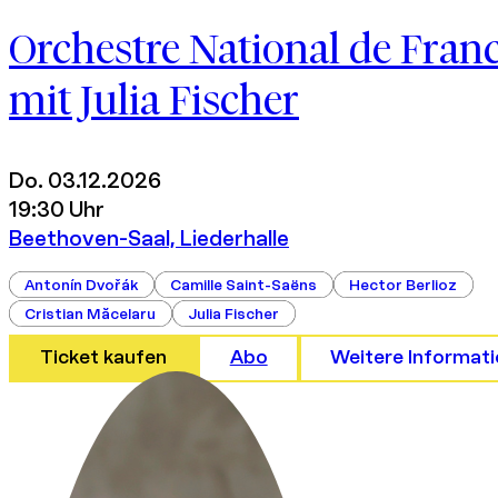
Ebene 2 Platzhalter
Orchestre National de Fran
mit Julia Fischer
Do. 03.12.2026
19:30 Uhr
Beethoven-Saal, Liederhalle
Antonín Dvořák
Camille Saint-Saëns
Hector Berlioz
Cristian Măcelaru
Julia Fischer
Ticket kaufen
Abo
Weitere Informat