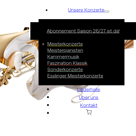
Unsere Konzerte
Abonnement Saison 26/27 ist da!
Alles anzeigen
Konzertreihen
Meisterkonzerte
Meisterpianisten
Kammermusik
Faszination Klassik
Sonderkonzerte
Esslinger Meisterkonzerte
Liederhalle
Über uns
Kontakt