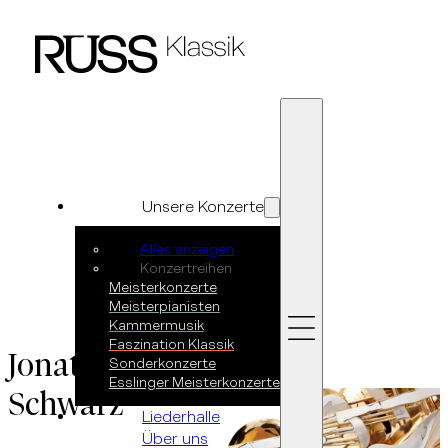
Zum Hauptinhalt springen
Zum Footer springen
Unsere Konzerte
Alles anzeigen
Konzertreihen
Meisterkonzerte
Meisterpianisten
Kammermusik
Faszination Klassik
Jonathan
Sonderkonzerte
Esslinger Meisterkonzerte
Schwarz
Liederhalle
Über uns