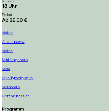
Uhrzeit
18 Uhr
Preise
Ab 29,00 €
Violine
Alex Jussow
Violine
Miki Nagahara
Viola
Lilya Tymchyshyn
Violoncello
Bettina Kessler
Ebene 2 Platzhalter
Ebene 3 Platzhalter
Ebene 4 Platzhalter
Programm