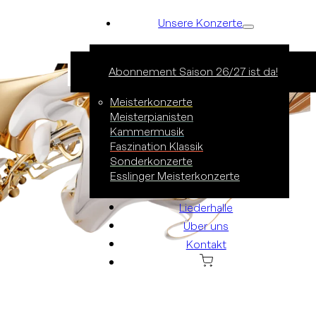
Unsere Konzerte
Abonnement Saison 26/27 ist da!
Alles anzeigen
Konzertreihen
Meisterkonzerte
Meisterpianisten
Kammermusik
Faszination Klassik
Sonderkonzerte
Esslinger Meisterkonzerte
Liederhalle
Über uns
Kontakt