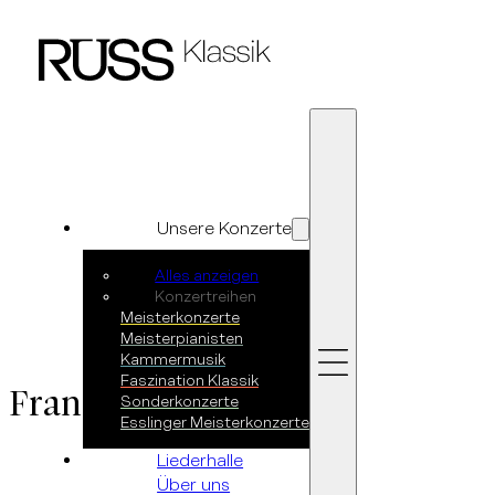
Zum Hauptinhalt springen
Zum Footer springen
Unsere Konzerte
Alles anzeigen
Konzertreihen
Meisterkonzerte
Meisterpianisten
Kammermusik
Faszination Klassik
Franz Liszt
Sonderkonzerte
Esslinger Meisterkonzerte
Liederhalle
Über uns