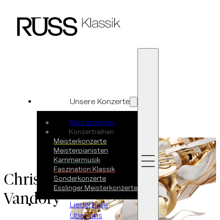
Zum Hauptinhalt springen
Zum Footer springen
Unsere Konzerte
Alles anzeigen
Konzertreihen
Meisterkonzerte
Meisterpianisten
Kammermusik
Faszination Klassik
Christoph
Sonderkonzerte
Esslinger Meisterkonzerte
Vandory
Liederhalle
Über uns