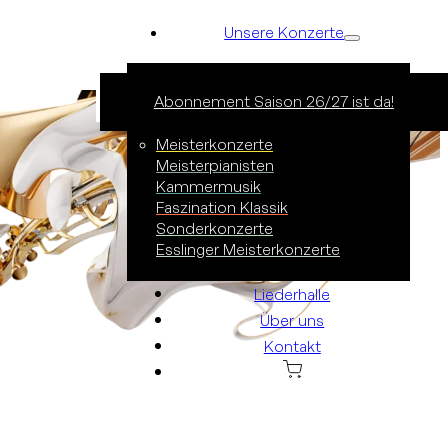
Unsere Konzerte
Abonnement Saison 26/27 ist da!
Alles anzeigen
Konzertreihen
Meisterkonzerte
Meisterpianisten
Kammermusik
Faszination Klassik
Sonderkonzerte
Esslinger Meisterkonzerte
Liederhalle
Über uns
Kontakt