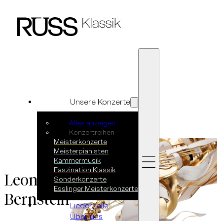
Zum Hauptinhalt springen
Zum Footer springen
Unsere Konzerte
Alles anzeigen
Konzertreihen
Meisterkonzerte
Meisterpianisten
Kammermusik
Faszination Klassik
Leonard
Sonderkonzerte
Esslinger Meisterkonzerte
Bernstein
Liederhalle
Über uns